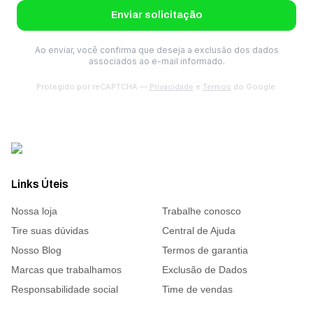
Enviar solicitação
Ao enviar, você confirma que deseja a exclusão dos dados
associados ao e-mail informado.
Protegido por reCAPTCHA —
Privacidade
e
Termos
do Google.
Links Úteis
Nossa loja
Trabalhe conosco
Tire suas dúvidas
Central de Ajuda
Nosso Blog
Termos de garantia
Marcas que trabalhamos
Exclusão de Dados
Responsabilidade social
Time de vendas