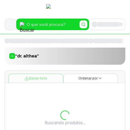
“
dr. althea
”
Baixar lista
Ordenar por
Buscando produtos...